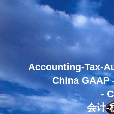
首页Home
Accounting-Tax-A
China GAAP 
ENJ
- 
会计-
INDUSTR