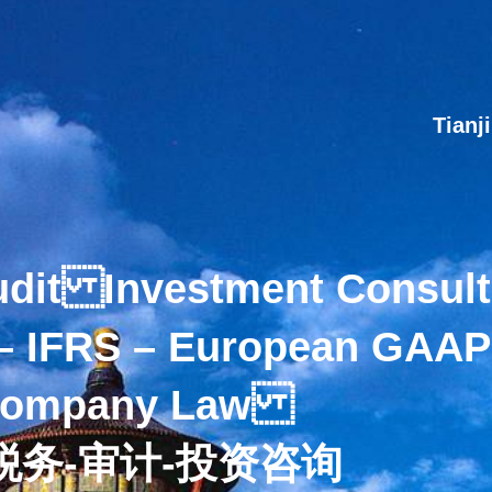
关于Company
服务Service
联系Contact
新闻News
Tianj
udit Investment Consu
一站式服务
– IFRS – European GAAP
OY ONE-STOP SER
Company Law
税务-审计-投资咨询
IAL AND COMMERCIAL SERVICE FOR ONE-STOP